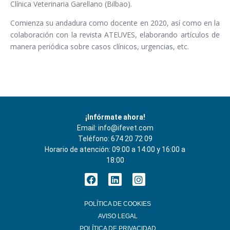
Clínica Veterinaria Garellano (Bilbao).
Comienza su andadura como docente en 2020, así como en la
colaboración con la revista ATEUVES, elaborando artículos de
manera periódica sobre casos clínicos, urgencias, etc.
¡Infórmate ahora!
Email:
info@ifevet.com
Teléfono:
674 20 72 09
Horario de atención: 09:00 a 14:00 y 16:00 a
18:00
POLÍTICA DE COOKIES
AVISO LEGAL
POLÍTICA DE PRIVACIDAD